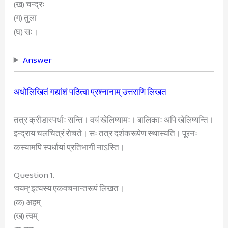
(ख) चन्द्रः
(ग) तुला
(घ) सः।
Answer
अधोलिखितं गद्यांशं पठित्वा प्रश्नानाम् उत्तराणि लिखत
तत्र क्रीडास्पर्धाः सन्ति। वयं खेलिष्यामः। बालिकाः अपि खेलिष्यन्ति।
इन्द्राय चलचित्रं रोचते। सः तत्र दर्शकरूपेण स्थास्यति। पूरनः
कस्यामपि स्पर्धायां प्रतिभागी नाऽस्ति।
Question 1.
‘वयम्’ इत्यस्य एकवचनान्तरूपं लिखत।
(क) अहम्
(ख) त्वम्