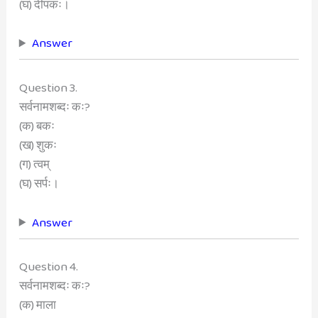
(घ) दीपकः।
Answer
Question 3.
सर्वनामशब्दः कः?
(क) बकः
(ख) शुकः
(ग) त्वम्
(घ) सर्पः।
Answer
Question 4.
सर्वनामशब्दः कः?
(क) माला