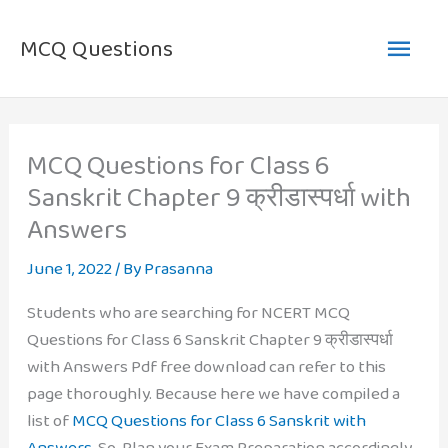
Skip
Main
to
MCQ Questions
content
Men
MCQ Questions for Class 6
Sanskrit Chapter 9 क्रीडास्पर्धा with
Answers
June 1, 2022
/ By
Prasanna
Students who are searching for NCERT MCQ
Questions for Class 6 Sanskrit Chapter 9 क्रीडास्पर्धा
with Answers Pdf free download can refer to this
page thoroughly. Because here we have compiled a
list of
MCQ Questions for Class 6 Sanskrit with
Answers
. So, Plan your Exam Preparation accordingly