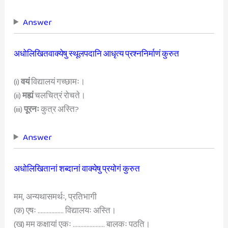
Answer
अधोलिखितवाक्येषु स्थूलपदानि आधृत्य प्रश्ननिर्माणं कुरुत
(i)
वयं
विद्यालयं गच्छामः।
(ii)
मह्यं
चलचित्रं रोचते।
(iii)
पूरनः
कुत्र अस्ति?
Answer
अधोलिखितानां शब्दानां वाक्येषु प्रयोगं कुरुत
मम, अन्यथासमर्थः, प्रतिभागी
(क) एषः …………….. विद्यालयः अस्ति।
(ख) मम कक्षायां एकः ………………… बालकः पठति।