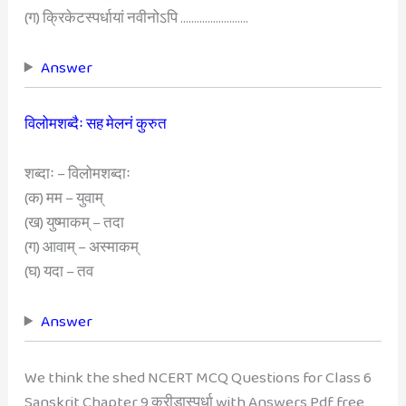
(ग) क्रिकेटस्पर्धायां नवीनोऽपि …………………….
Answer
विलोमशब्दैः सह मेलनं कुरुत
शब्दाः – विलोमशब्दाः
(क) मम – युवाम्
(ख) युष्माकम् – तदा
(ग) आवाम् – अस्माकम्
(घ) यदा – तव
Answer
We think the shed NCERT MCQ Questions for Class 6
Sanskrit Chapter 9 क्रीडास्पर्धा with Answers Pdf free