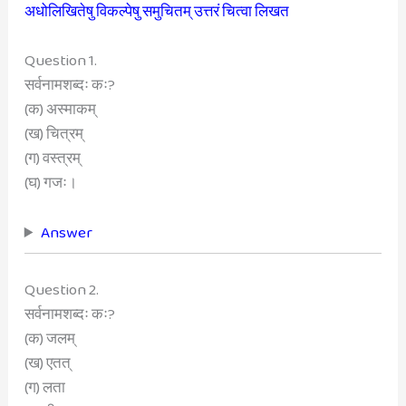
अधोलिखितेषु विकल्पेषु समुचितम् उत्तरं चित्वा लिखत
Question 1.
सर्वनामशब्दः कः?
(क) अस्माकम्
(ख) चित्रम्
(ग) वस्त्रम्
(घ) गजः।
Answer
Question 2.
सर्वनामशब्दः कः?
(क) जलम्
(ख) एतत्
(ग) लता