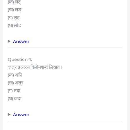
(क) लट्
(ख) लङ्
(ग) लृट्
(घ) लोट
Answer
Question 4.
‘तत्र’ इत्यस्य विलोमशब्दं लिखत।
(क) अपि
(ख) अत्र
(ग) तदा
(घ) कदा
Answer