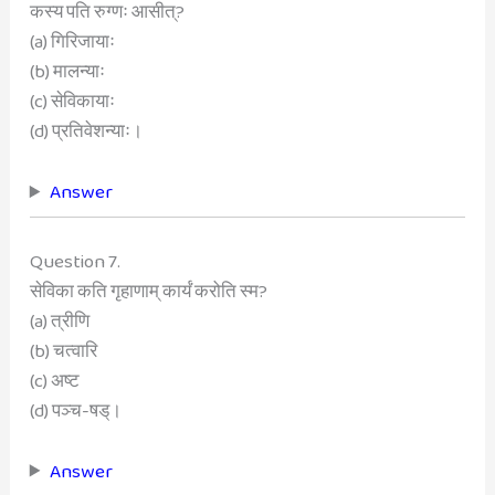
कस्य पति रुग्णः आसीत्?
(a) गिरिजायाः
(b) मालन्याः
(c) सेविकायाः
(d) प्रतिवेशन्याः।
Answer
Question 7.
सेविका कति गृहाणाम् कार्यं करोति स्म?
(a) त्रीणि
(b) चत्वारि
(c) अष्ट
(d) पञ्च-षड्।
Answer