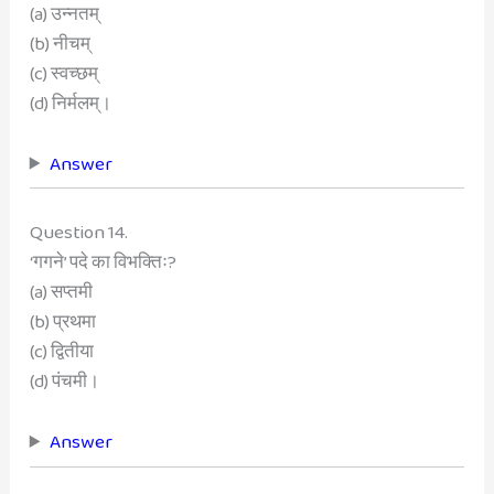
(a) उन्नतम्
(b) नीचम्
(c) स्वच्छम्
(d) निर्मलम्।
Answer
Question 14.
‘गगने’ पदे का विभक्तिः?
(a) सप्तमी
(b) प्रथमा
(c) द्वितीया
(d) पंचमी।
Answer