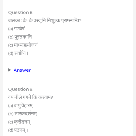
Question 8.
बालकाः के-के वस्तूनि निशुल्क प्राप्स्यन्ति?
(a) गणवेषं
(b) पुस्तकानि
(c) माध्याह्नभोजनं
(d) सर्वाणि।
Answer
Question 9.
वयं नीले गगने किं करवाम?
(a) वायुविहारम्
(b) तारकदर्शनम्
(c) क्रीडनम्
(d) पठनम्।