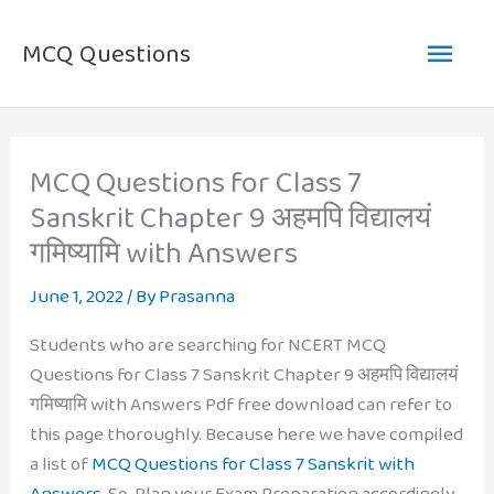
Skip
Main
to
MCQ Questions
content
Men
MCQ Questions for Class 7
Sanskrit Chapter 9 अहमपि विद्यालयं
गमिष्यामि with Answers
June 1, 2022
/ By
Prasanna
Students who are searching for NCERT MCQ
Questions for Class 7 Sanskrit Chapter 9 अहमपि विद्यालयं
गमिष्यामि with Answers Pdf free download can refer to
this page thoroughly. Because here we have compiled
a list of
MCQ Questions for Class 7 Sanskrit with
Answers
. So, Plan your Exam Preparation accordingly