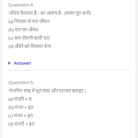
Question 4.
‘अँधेरा फैलाता है’- का आशय है– (वाक्य पूरा करो)
(a) निराशा से भरा जीवन
(b) रात का अँधेरा
(c) कम रोशनी वाली रात
(d) अँधेरे को विस्तार देना
Answer
Question 5.
‘मंजरित’ शब्द में मूल शब्द और प्रत्यय बताइए।
(a) मंजरि + त
(b) मंजर + इत
(c) मंजर + इत
(d) मंजरी + इत