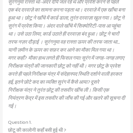
सुरंगनुमा रास्ता था-अंदर दीये जल रहे
थे और प्रवेश करने से पहले
एक बंद दरवाज़े का
सामना करना पड़ता था। दरवाज़े में एक खाँचा बना
हुआ था। छोटू ने खाँचे में कार्ड डाला, तुरंत दरवाज़ा
खुल गया। छोटू ने
सुरंग में प्रवेश किया। अंदर वाले
खाँचे में सिक्योरिटी-पास आ पहुंचा
था। उसे उठा
लिया, कार्ड उठाते ही दरवाज़ा बंद हुआ। छोटू ने चारों
तरफ नज़र दौड़ाई । सुरंगनुमा वह रास्ता ऊपर की तरफ
जाता था…
यानी ज़मीन के ऊपर का सफ़र कर आने
का मौका मिल गया था।
मगर कहाँ? मौका हाथ लगते ही फिसल गया! सुरंग में
जगह-जगह लगाए
निरीक्षक यंत्रों की जानकारी छोटू को
नहीं थी। मगर छोटू के प्रवेश
करते ही पहले निरीक्षक
यंत्र में संदेहास्पद स्थिति दर्शाने वाली हरकत
हई, इतने
छोटे कद का व्यक्ति सुरंग में कैसे आया? दूसरे
निरीक्षक यंत्र ने तुरंत छोटू की तसवीर खींच ली। किसी
एक
नियंत्रण केंद्र में इस तसवीर की जाँच की गई और
खतरे की सूचना दी
गई।
Question 1.
छोटू की कालोनी कहाँ बसी हुई थी ?