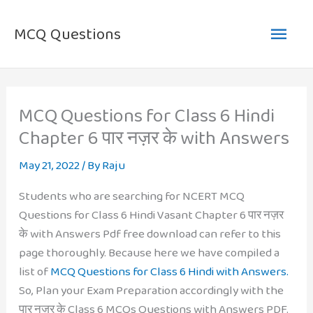
Skip
Main
to
MCQ Questions
content
Men
MCQ Questions for Class 6 Hindi
Chapter 6 पार नज़र के with Answers
May 21, 2022
/ By
Raju
Students who are searching for NCERT MCQ
Questions for Class 6 Hindi Vasant Chapter 6 पार नज़र
के with Answers Pdf free download can refer to this
page thoroughly. Because here we have compiled a
list of
MCQ Questions for Class 6 Hindi with Answers.
So, Plan your Exam Preparation accordingly with the
पार नज़र के Class 6 MCQs Questions with Answers PDF.