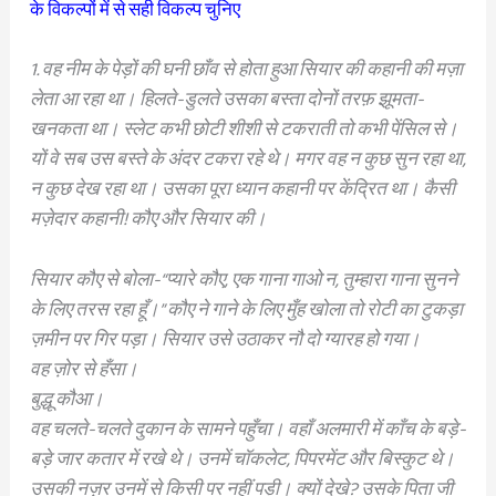
के विकल्पों में से सही विकल्प चुनिए
1. वह नीम के पेड़ों की घनी छाँव से होता हुआ सियार की कहानी की मज़ा
लेता आ रहा था। हिलते-डुलते उसका बस्ता दोनों तरफ़ झूमता-
खनकता था। स्लेट कभी छोटी शीशी से टकराती तो कभी पेंसिल से।
यों वे सब उस बस्ते के अंदर टकरा रहे थे। मगर वह न कुछ सुन रहा था,
न कुछ देख रहा था। उसका पूरा ध्यान कहानी पर केंद्रित था। कैसी
मज़ेदार कहानी! कौए और सियार की।
सियार कौए से बोला-“प्यारे कौए, एक गाना गाओ न, तुम्हारा गाना सुनने
के लिए तरस रहा हूँ।” कौए ने गाने के लिए मुँह खोला तो रोटी का टुकड़ा
ज़मीन पर गिर पड़ा। सियार उसे उठाकर नौ दो ग्यारह हो गया।
वह ज़ोर से हँसा।
बुद्धू कौआ।
वह चलते-चलते दुकान के सामने पहुँचा। वहाँ अलमारी में काँच के बड़े-
बड़े जार कतार में रखे थे। उनमें चॉकलेट, पिपरमेंट और बिस्कुट थे।
उसकी नज़र उनमें से किसी पर नहीं पड़ी। क्यों देखे? उसके पिता जी