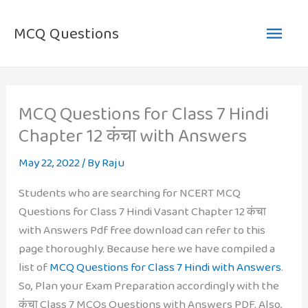
Skip
Main
to
MCQ Questions
content
Men
MCQ Questions for Class 7 Hindi
Chapter 12 कंचा with Answers
May 22, 2022
/ By
Raju
Students who are searching for NCERT MCQ
Questions for Class 7 Hindi Vasant Chapter 12 कंचा
with Answers Pdf free download can refer to this
page thoroughly. Because here we have compiled a
list of
MCQ Questions for Class 7 Hindi with Answers
.
So, Plan your Exam Preparation accordingly with the
कंचा Class 7 MCQs Questions with Answers PDF. Also,