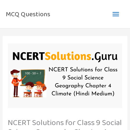
Skip
Main
to
MCQ Questions
content
Men
NCERT Solutions for Class 9 Social