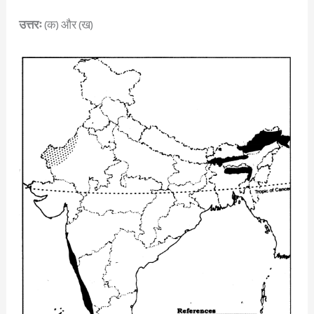
उत्तरः
(क) और (ख)