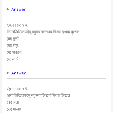
Answer
Question 4.
निम्नलिखितपदेषु बहुवचनान्तपदं चित्वा पृथक् कुरुत
(क) मुनी
(ख) धेनुः
(ग) अपठन्
(घ) कपिः
Answer
Question 5.
अधोलिखितपदेषु नपुंसकलिङ्गं चित्वा लिखत
(क) लता
(ख) मालाः