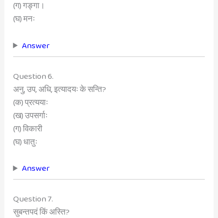
(ग) गङ्गा।
(घ) मनः
Answer
Question 6.
अनु, उप, अधि, इत्यादयः के सन्ति?
(क) प्रत्ययाः
(ख) उपसर्गाः
(ग) विकारी
(घ) धातुः
Answer
Question 7.
सुबन्तपदं किं अस्ति?