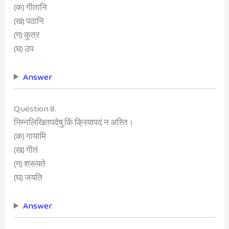
(क) गीतानि
(ख) पठानि
(ग) कुत्र
(घ) उप
Answer
Question 8.
निम्नलिखितपदेषु किं क्रियापदं न अस्ति।
(क) गायामि
(ख) गीतं
(ग) श्रूयते
(घ) जयति
Answer