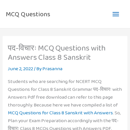
Skip
Main
to
MCQ Questions
content
Men
पद-विचारः MCQ Questions with
Answers Class 8 Sanskrit
June 2, 2022
/ By
Prasanna
Students who are searching for NCERT MCQ
Questions for Class 8 Sanskrit Grammar पद-विचारः with
Answers Pdf free download can refer to this page
thoroughly. Because here we have compiled a list of
MCQ Questions for Class 8 Sanskrit with Answers
. So,
Plan your Exam Preparation accordingly with the पद-
विचारः Class 8 MCQs Questions with Answers PDF.