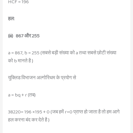
HCF = 196
हल:
(iii) 867 और 255
a = 867, b = 255 {सबसे बड़ी संख्या को a तथा सबसे छोटी संख्या
को b मानते है }
युक्लिड विभाजन अल्गोरिथम के प्रयोग से
a = bq + r (तब)
38220= 196 ×195 + 0 {जब हमें r=0 प्राप्त हो जाता है तो हम आगे
हल करना बंद कर देते है }