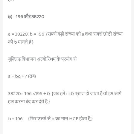
(ii) 196 और 38220
a = 38220, b = 196 {सबसे बड़ी संख्या को a तथा सबसे छोटी संख्या
को b मानते है }
युक्लिड विभाजन अल्गोरिथम के प्रयोग से
a = bq + r (तब)
38220= 196 ×195 + 0 {जब हमें r=0 प्राप्त हो जाता है तो हम आगे
हल करना बंद कर देते है }
b = 196 {फिर उसमे से b का मान HCF होता है;}