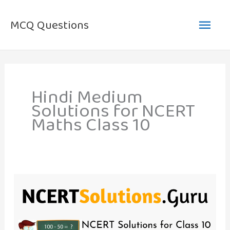
Skip
Main
to
MCQ Questions
content
Men
Hindi Medium
Solutions for NCERT
Maths Class 10