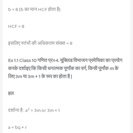
b = 8 {b का मान HCF होता है}
HCF = 8
इसलिए स्तंभों की अधिकतम संख्या = 8
Ex 1.1 Class 10 गणित प्र०4. यूक्लिड विभाजन प्रमेयिका का प्रयोग
करके दर्शाइए कि किसी धनात्मक पूर्णांक का वर्ग, किसी पूर्णांक m के
लिए 3m या 3m + 1 के रूप का होता है |
हल
:
2
दर्शाना है : a
= 3m or 3m + 1
a = bq + r