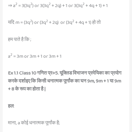
2
2
2
2
⇒ a
= 3(3q
) or 3(3q
+ 2q) + 1 or 3(3q
+ 4q + 1) + 1
2
2
2
यदि m = (3q
) or (3q
+ 2q) or (3q
+ 4q + 1) हो तो
हम पाते है कि ;
2
a
= 3m or 3m + 1 or 3m + 1
Ex 1.1 Class 10 गणित प्र०5. यूक्लिड विभाजन प्रमेयिका का प्रयोग
करके दर्शाइए कि किसी धनात्मक पूर्णांक का घन 9m, 9m + 1 या 9m
+ 8 के रूप का होता है |
हल
:
माना, a कोई धनात्मक पूर्णांक है;