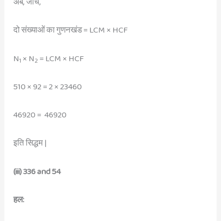
अब, जाँच,
दो संख्याओं का गुणनखंड = LCM × HCF
N
× N
= LCM × HCF
1
2
510 × 92 = 2 × 23460
46920 = 46920
इति सिद्धम |
(iii) 336 and 54
हल: