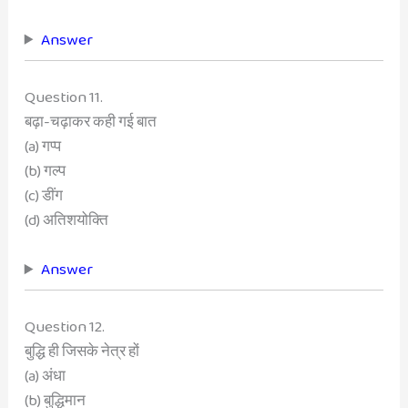
Answer
Question 11.
बढ़ा-चढ़ाकर कही गई बात
(a) गप्प
(b) गल्प
(c) डींग
(d) अतिशयोक्ति
Answer
Question 12.
बुद्धि ही जिसके नेत्र हों
(a) अंधा
(b) बुद्धिमान