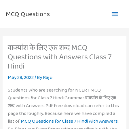
Skip
Main
to
MCQ Questions
content
Men
वाक्यांश के लिए एक शब्द MCQ
Questions with Answers Class 7
Hindi
May 28, 2022
/ By
Raju
Students who are searching for NCERT MCQ
Questions for Class 7 Hindi Grammar वाक्यांश के लिए एक
शब्द with Answers Pdf free download can refer to this
page thoroughly. Because here we have compiled a
list of
MCQ Questions for Class 7 Hindi with Answers.
So, Plan your Exam Preparation accordingly with the