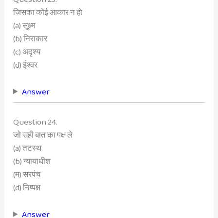
जिसका कोई आकार न हो
(a) सूक्ष्म
(b) निराकार
(c) अदृश्य
(d) ईश्वर
Answer
Question 24.
जो सही बात का पक्ष ले
(a) तटस्थ
(b) न्यायाधीश
(म) सरपंच
(d) निष्पक्ष
Answer