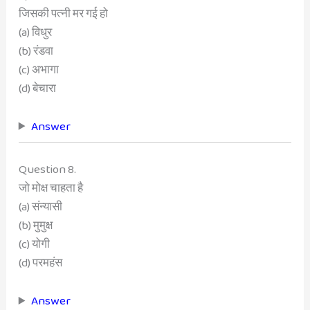
जिसकी पत्नी मर गई हो
(a) विधुर
(b) रंडवा
(c) अभागा
(d) बेचारा
Answer
Question 8.
जो मोक्ष चाहता है
(a) संन्यासी
(b) मुमुक्ष
(c) योगी
(d) परमहंस
Answer