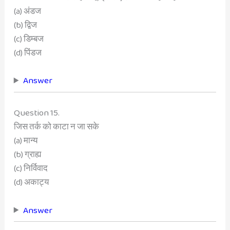
(a) अंडज
(b) द्विज
(c) डिम्बज
(d) पिंडज
Answer
Question 15.
जिस तर्क को काटा न जा सके
(a) मान्य
(b) ग्राह्य
(c) निर्विवाद
(d) अकाट्य
Answer