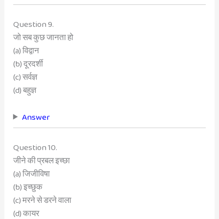
Question 9.
जो सब कुछ जानता हो
(a) विद्वान
(b) दूरदर्शी
(c) सर्वज्ञ
(d) बहुज्ञ
Answer
Question 10.
जीने की प्रबल इच्छा
(a) जिजीविषा
(b) इच्छुक
(c) मरने से डरने वाला
(d) कायर