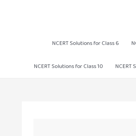
Skip
to
content
NCERT Solutions for Class 6
N
NCERT Solutions for Class 10
NCERT So