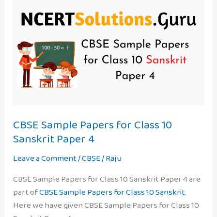
7
Hindi
Chapter
17
वीर
कुवर
सिंह
with
Answers
CBSE Sample Papers for Class 10
Sanskrit Paper 4
Leave a Comment
/
CBSE
/
Raju
CBSE Sample Papers for Class 10 Sanskrit Paper 4 are
part of
CBSE Sample Papers for Class 10 Sanskrit
.
Here we have given CBSE Sample Papers for Class 10