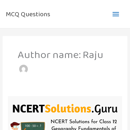
Skip
Main
to
MCQ Questions
content
Men
Author name: Raju