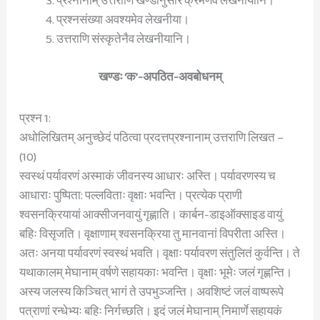
प्रश्नानाम् उत्तराणि खण्डानुसारं क्रमेणैव लेखनीयानि।
प्रश्नसंख्या अवश्यमेव लेखनीया।
उत्तराणि संस्कृतेनैव लेखनीयानि।
खण्डः ‘क’-अपठित-अवबोधनम्
प्रश्न 1:
अधोलिखितम् अनुच्छेदं पठित्वा प्रदत्तप्रश्नानाम् उत्तराणि लिखत –
(10)
स्वस्थं पर्यावरणं अस्माकं जीवनस्य आधारः अस्ति। पर्यावरणस्य च
आधाराः पुष्पिता: पल्लविताः वृक्षाः भवन्ति। प्रत्येक प्राणी
श्वसनक्रियायां आक्सीजनवायुं गृह्णाति। कार्बन-डाइऑक्साइड वायुं
बहिः विसृजति। वृक्षाणाम् श्वसनक्रिया तु मानवानां विपरीता अस्ति।
अतः अनया पर्यावरणं स्वस्थं भवति। वृक्षाः पर्यावरण संतुलितं कुर्वन्ति। ते
यथाकालम् मेघानाम् वर्षणे सहायकाः भवन्ति। वृक्षाः भूमेः जलं गृह्णन्ति।
अस्य जलस्य किञ्चित् भागं ते उपभुञ्जन्ति। अवशिष्टं जलं वाष्परूपे
पत्राणां रन्धेभ्यः बहिः निर्गच्छति। इदं जलं मेघानाम् निमार्णे सहायकं