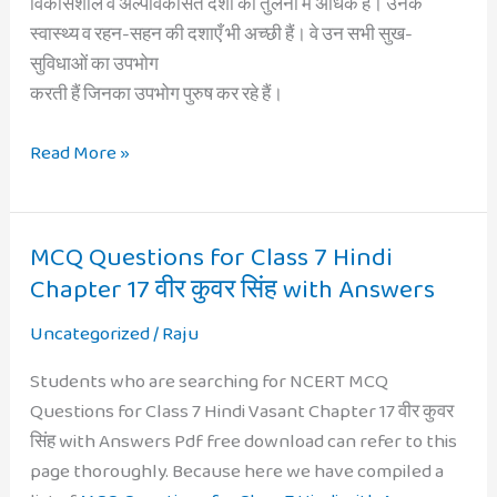
विकासशील व अल्पविकसित देशों की तुलना में अधिक है। उनके
स्वास्थ्य व रहन-सहन की दशाएँ भी अच्छी हैं। वे उन सभी सुख-
सुविधाओं का उपभोग
करती हैं जिनका उपभोग पुरुष कर रहे हैं।
NCERT
Read More »
Solutions
for
Class
MCQ Questions for Class 7 Hindi
12
Chapter 17 वीर कुवर सिंह with Answers
Geography
Fundamentals
Uncategorized
/
Raju
of
Students who are searching for NCERT MCQ
Human
Questions for Class 7 Hindi Vasant Chapter 17 वीर कुवर
Geography
सिंह with Answers Pdf free download can refer to this
Chapter
page thoroughly. Because here we have compiled a
3