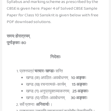
Syllabus and marking scheme as prescribed by the
CBSE is given here. Paper 4 of Solved CBSE Sample
Paper for Class 10 Sanskrit is given below with free
PDF download solutions.
समय: होरात्रयम्
पूर्णाङ्काः 80
निदेशाः
प्रश्नपत्रं
चत्वारः खण्डाः
सन्ति
खण्ड: (क) अपठित-अवबोधनम्
10 अङ्कः
खण्ड: (ख) रचनात्मकं-कार्यम्
15 अङ्काः
खण्ड: (ग) अनुप्रयुक्तव्याकरणम्
25 अङ्काः
खण्डः (घ) पठित-अवबोधनम्
30 अङ्काः
सर्वे प्रश्नाः
अनिवार्याः
।