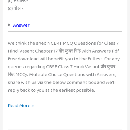
(c) संचालक
(d) वीरवर
Answer
We think the shed NCERT MCQ Questions for Class 7
Hindi Vasant Chapter 17 वीर कुवर सिंह with Answers Pdf
free download will benefit you to the fullest. For any
queries regarding CBSE Class 7 Hindi Vasant वीर कुवर
सिंह MCQs Multiple Choice Questions with Answers,
share with us via the below comment box and we’ll
reply back to you at the earliest possible.
MCQ
Read More »
Questions
for
Class