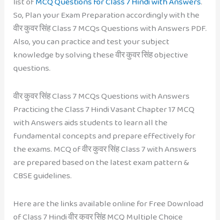
list of
MCQ Questions for Class 7 Hindi with Answers
.
Population
So, Plan your Exam Preparation accordingly with the
Composition
वीर कुवर सिंह Class 7 MCQs Questions with Answers PDF.
(Hindi
Also, you can practice and test your subject
Medium)
knowledge by solving these वीर कुवर सिंह objective
questions.
वीर कुवर सिंह Class 7 MCQs Questions with Answers
Practicing the Class 7 Hindi Vasant Chapter 17 MCQ
with Answers aids students to learn all the
fundamental concepts and prepare effectively for
the exams. MCQ of वीर कुवर सिंह Class 7 with Answers
are prepared based on the latest exam pattern &
CBSE guidelines.
Here are the links available online for Free Download
of Class 7 Hindi वीर कुवर सिंह MCQ Multiple Choice